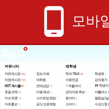
phone_android
모바일
커뮤니티
재학생
자유게시판
정보·리뷰
학과 TALK
학생회
202
54
1
익명게시판
대학원
이중전공
강의평가
733
학생식
HOT 게시물
연애상담
└ 쿠플라이
restaurant
13
웃음·연재
미용·패션
강의자료·족보
셔틀버스 
72
5
1
이슈·토론
스타트업·창업
동아리
열람실 (실
18
1
6
자유홍보
공식 오픈채팅
스터디
수강신청 
9
1