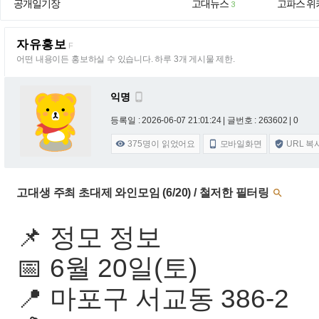
공개일기장
고대뉴스
고파스 위
3
자유홍보
F
어떤 내용이든 홍보하실 수 있습니다. 하루 3개 게시물 제한.
익명

등록일 : 2026-06-07 21:01:24
| 글번호 : 263602 | 0
375
명이 읽었어요
모바일화면
URL 복



고대생 주최 초대제 와인모임 (6/20) / 철저한 필터링

📌 정모 정보
📅 6월 20일(토)
📍 마포구 서교동 386-2