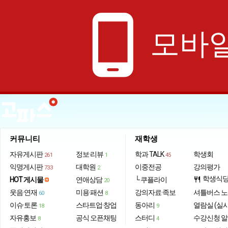
phone_android
모바일
커뮤니티
재학생
자유게시판
정보·리뷰
학과 TALK
학생회
261
1
45
익명게시판
대학원
이중전공
강의평가
733
2
학생식
HOT 게시물
연애상담
└ 쿠플라이
restaurant
20
웃음·연재
미용·패션
강의자료·족보
셔틀버스 
60
8
이슈·토론
스타트업·창업
동아리
열람실 (실
18
9
자유홍보
공식 오픈채팅
스터디
수강신청 
8
4