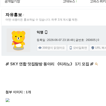
공개일기장
고대뉴스
고파스 위키
1
자유홍보
F
어떤 내용이든 홍보하실 수 있습니다. 하루 3개 게시물 제한.
익명

등록일 : 2026-06-07 23:16:48
| 글번호 : 263605 | 0
398
명이 읽었어요
모바일화면
URL 복



🍖 SKY 연합 맛집탐방 동아리 《티라노》 1기 모집 🍖

첨부 이미지 : 1개