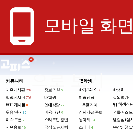
phone_android
모바일 화
으로 보기
커뮤니티
재학생
자유게시판
정보·리뷰
학과 TALK
학생회
248
2
38
익명게시판
대학원
이중전공
강의평가
726
학생식
HOT 게시물
연애상담
└ 쿠플라이
restaurant
22
웃음·연재
미용·패션
강의자료·족보
셔틀버스 
62
9
이슈·토론
스타트업·창업
동아리
열람실 (실
26
13
자유홍보
공식 오픈채팅
스터디
수강신청 
16
4