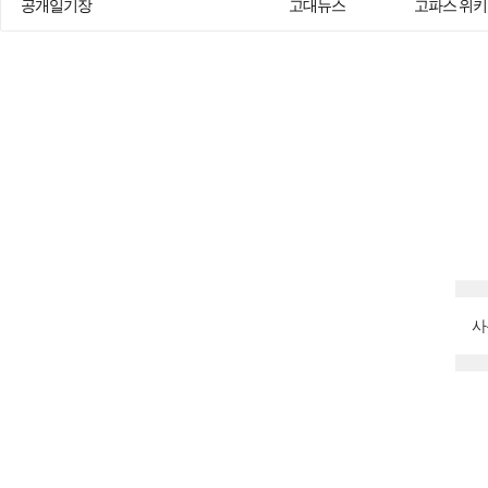
공개일기장
고대뉴스
고파스 위키
사