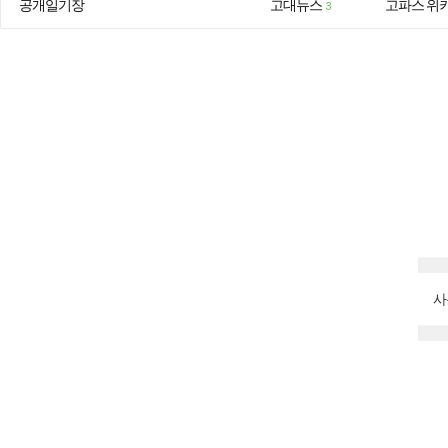
공개일기장
고대뉴스
고파스 위
3
사