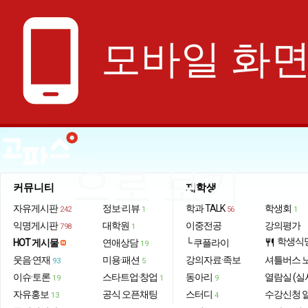
phone_android
모바일 화
으로 보기
커뮤니티
재학생
자유게시판
정보·리뷰
학과 TALK
학생회
242
1
56
1
익명게시판
대학원
이중전공
강의평가
798
1
학생식
HOT 게시물
연애상담
└ 쿠플라이
restaurant
19
웃음·연재
미용·패션
강의자료·족보
셔틀버스 
93
5
이슈·토론
스타트업·창업
동아리
열람실 (실
19
1
9
자유홍보
공식 오픈채팅
스터디
수강신청 
13
4