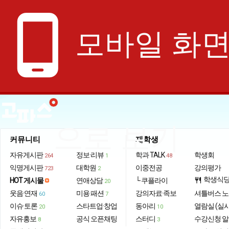
phone_android
모바일 화
으로 보기
커뮤니티
재학생
자유게시판
정보·리뷰
학과 TALK
학생회
264
1
48
익명게시판
대학원
이중전공
강의평가
723
2
학생식
HOT 게시물
연애상담
└ 쿠플라이
restaurant
20
웃음·연재
미용·패션
강의자료·족보
셔틀버스 
60
7
이슈·토론
스타트업·창업
동아리
열람실 (실
20
10
자유홍보
공식 오픈채팅
스터디
수강신청 
8
3