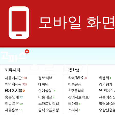
phone_android
모바일 화
으로 보기
커뮤니티
재학생
자유게시판
정보·리뷰
학과 TALK
학생회
203
60
1
익명게시판
대학원
이중전공
강의평가
733
학생식
HOT 게시물
연애상담
└ 쿠플라이
restaurant
14
웃음·연재
미용·패션
강의자료·족보
셔틀버스 
72
4
1
이슈·토론
스타트업·창업
동아리
열람실 (실
20
8
자유홍보
공식 오픈채팅
스터디
수강신청 
10
1